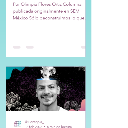
Por Olimpia Flores Ortiz Columna
publicada originalmente en SEM
México Sólo deconstruimos lo que
amamos; si no, ¿para qué? Y el camino
de...
@Gentopia_
15 feb 2022
5 min de lectura