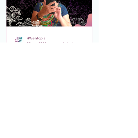
@Gentopia_
25 ene 2022
4 min de lectura
Mi ocio en transición
ómicron
Por Olimpia Flores Ortiz Columna
originalmente publicada en SEM
México El ocio que no es por
elección, es una prisión. ¿Dónde
queda allí...
Ir a Acervo