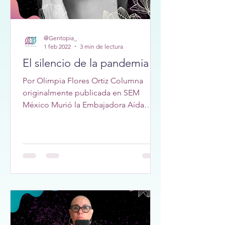
@Gentopia_
1 feb 2022
3 min de lectura
El silencio de la pandemia
Por Olimpia Flores Ortiz Columna
originalmente publicada en SEM
México Murió la Embajadora Aída
González. Le rindo honor a esta
mujer...