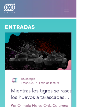
ENTRADAS
@Gentopia_
3 mar 2022
4 min de lectura
Mientras los tigres se rascan
los huevos a tarascadas…
Por Olimpia Flores Ortiz Columna