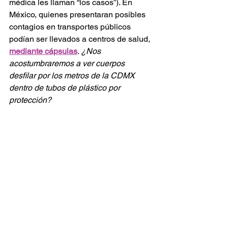
médica les llaman “los casos”). En 
México, quienes presentaran posibles 
contagios en transportes públicos 
podían ser llevados a centros de salud,
mediante cápsulas
.
¿Nos 
acostumbraremos a ver cuerpos 
desfilar por los metros de la CDMX 
dentro de tubos de plástico por 
protección? 
A partir de la costumbre y el 
sometimiento del cuerpo, la nueva 
normalidad no resulta muy novedosa. 
Sin embargo, también abre la 
oportunidad de pensar que enfrentar 
los virus no es un trabajo exclusivo de 
los gobernantes. También, hay 
pandemias que se reproducen en  la 
forma en cómo se relacionan las 