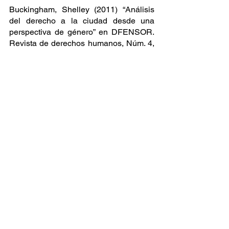
Buckingham, Shelley (2011) “Análisis 
del derecho a la ciudad desde una 
perspectiva de género” en DFENSOR. 
Revista de derechos humanos, Núm. 4, 
pp. 6-11. Disponible en:  
https://www.corteidh.or.cr/tablas/r26773.
pdf
De Certeau, Michel (2010). La 
invención de lo cotidiano. 1 artes de 
hacer. México, Universidad 
Iberoamericana- ITESO.
Delgado, Manuel (2007). Sociedades 
Movedizas. España, Anagrama.
Martinez V. Griselda. (2005) La 
representación de los géneros en la 
construcción de los espacios público y 
privado en Montesinos Rafael (editor) 